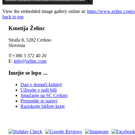
View the embedded image gallery online at:
https://www.zelinc.com/s
back to top
Kmetija Želinc
Straža 8, 5282 Cerkno
Slovenia
T:+386 5 372 40 20
E:
info@zelinc.com
Imejte se lepo ...
Dan v domači kuhinji
Uživajte v naši hiši
Smučanje na SC Cerkno
Prepustite se naravi
Raziskujte bližnje kraje