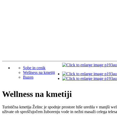
Sobe in cenik
Wellness na kmetiji
Bazen
Wellness na kmetiji
Turistična kmetija Želinc je spodnje prostore hiše uredila v manjši we
uživate ob sproščujočem žuborenju vode in nežni masaži celega telesa