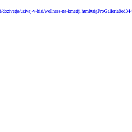
i/dozivetja/uzivaj-v-hisi/wellness-na-kmetiji.html#sigProGalleria8ed3