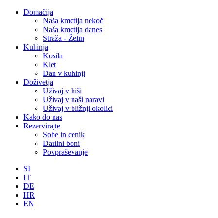
Domačija
Naša kmetija nekoč
Naša kmetija danes
Straža - Želin
Kuhinja
Kosila
Klet
Dan v kuhinji
Doživetja
Uživaj v hiši
Uživaj v naši naravi
Uživaj v bližnji okolici
Kako do nas
Rezervirajte
Sobe in cenik
Darilni boni
Povpraševanje
SI
IT
DE
HR
EN