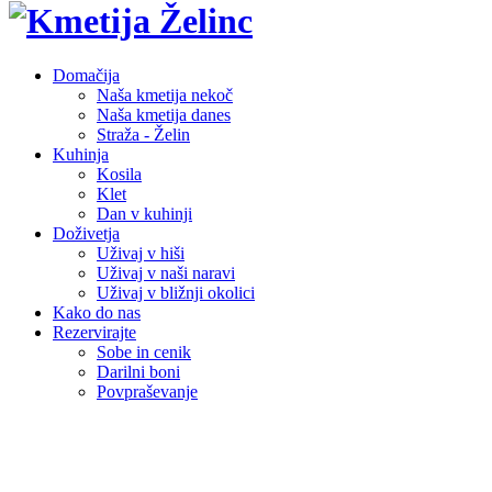
Domačija
Naša kmetija nekoč
Naša kmetija danes
Straža - Želin
Kuhinja
Kosila
Klet
Dan v kuhinji
Doživetja
Uživaj v hiši
Uživaj v naši naravi
Uživaj v bližnji okolici
Kako do nas
Rezervirajte
Sobe in cenik
Darilni boni
Povpraševanje