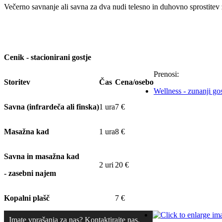
Večerno savnanje ali savna za dva nudi telesno in duhovno sprostitev
Cenik - stacionirani gostje
Prenosi:
Storitev
Čas
Cena/osebo
Wellness - zunanji gos
Savna (infrardeča ali finska)
1 ura
7 €
Masažna kad
1 ura
8 €
Savna in masažna kad
2 uri
20 €
- zasebni najem
Kopalni plašč
7 €
Imate vprašanja za nas? Kontaktirajte nas.