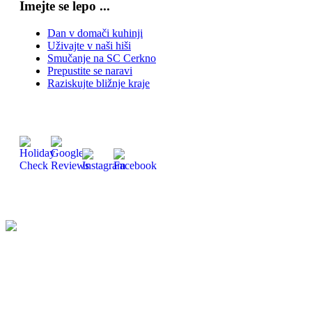
Imejte se lepo ...
Dan v domači kuhinji
Uživajte v naši hiši
Smučanje na SC Cerkno
Prepustite se naravi
Raziskujte bližnje kraje