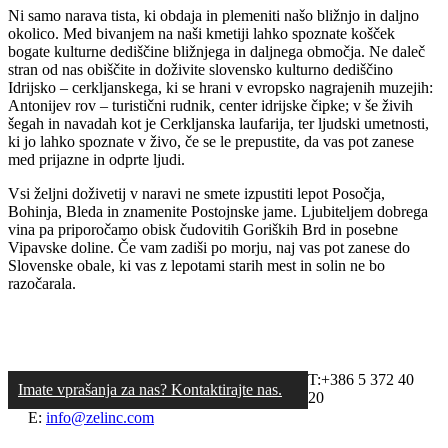
Ni samo narava tista, ki obdaja in plemeniti našo bližnjo in daljno
okolico. Med bivanjem na naši kmetiji lahko spoznate košček
bogate kulturne dediščine bližnjega in daljnega območja. Ne daleč
stran od nas obiščite in doživite slovensko kulturno dediščino
Idrijsko – cerkljanskega, ki se hrani v evropsko nagrajenih muzejih:
Antonijev rov – turistični rudnik, center idrijske čipke; v še živih
šegah in navadah kot je Cerkljanska laufarija, ter ljudski umetnosti,
ki jo lahko spoznate v živo, če se le prepustite, da vas pot zanese
med prijazne in odprte ljudi.
Vsi željni doživetij v naravi ne smete izpustiti lepot Posočja,
Bohinja, Bleda in znamenite Postojnske jame. Ljubiteljem dobrega
vina pa priporočamo obisk čudovitih Goriških Brd in posebne
Vipavske doline. Če vam zadiši po morju, naj vas pot zanese do
Slovenske obale, ki vas z lepotami starih mest in solin ne bo
razočarala.
T:+386 5 372 40
Imate vprašanja za nas? Kontaktirajte nas.
20
E:
info@zelinc.com