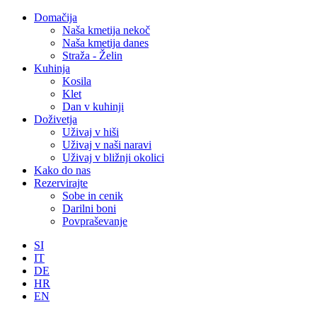
Domačija
Naša kmetija nekoč
Naša kmetija danes
Straža - Želin
Kuhinja
Kosila
Klet
Dan v kuhinji
Doživetja
Uživaj v hiši
Uživaj v naši naravi
Uživaj v bližnji okolici
Kako do nas
Rezervirajte
Sobe in cenik
Darilni boni
Povpraševanje
SI
IT
DE
HR
EN