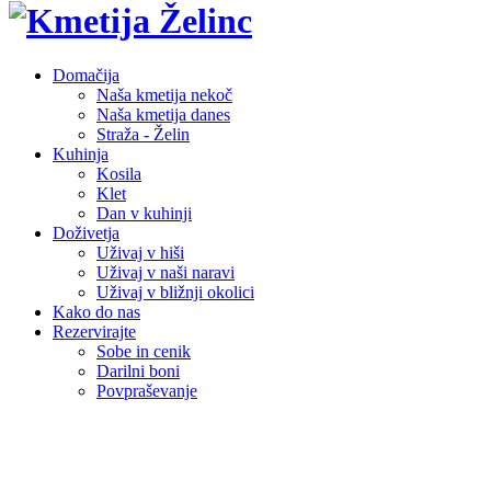
Domačija
Naša kmetija nekoč
Naša kmetija danes
Straža - Želin
Kuhinja
Kosila
Klet
Dan v kuhinji
Doživetja
Uživaj v hiši
Uživaj v naši naravi
Uživaj v bližnji okolici
Kako do nas
Rezervirajte
Sobe in cenik
Darilni boni
Povpraševanje