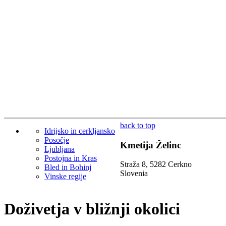
back to top
Idrijsko in cerkljansko
Posočje
Kmetija Želinc
Ljubljana
Postojna in Kras
Straža 8, 5282 Cerkno
Bled in Bohinj
Slovenia
Vinske regije
Doživetja v bližnji okolici