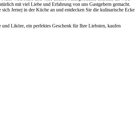
natürlich mit viel Liebe und Erfahrung von uns Gastgebern gemacht.
 sich Jernej in der Küche an und entdecken Sie die kulinarische Ecke
nd Liköre, ein perfektes Geschenk für Ihre Liebsten, kaufen