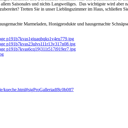
r allem Saisonales und nichts Langweiliges. Das wichtigste wird aber 
bereitet? Tretten Sie in unser Lieblingszimmer im Haus, schließen Sie
 hausgemachte Marmeladen, Honigprodukte und hausgemachte Schnäpse u
de/kueche.html#sigProGalleriadf8c0b0ff7