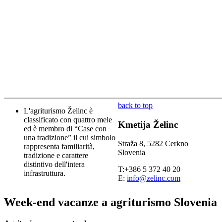
back to top
L'agriturismo Želinc è
classificato con quattro mele
Kmetija Želinc
ed è membro di “Case con
una tradizione” il cui simbolo
Straža 8, 5282 Cerkno
rappresenta familiarità,
Slovenia
tradizione e carattere
distintivo dell'intera
T:+386 5 372 40 20
infrastruttura.
E:
info@zelinc.com
Week-end vacanze a agriturismo Slovenia